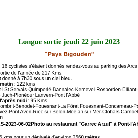
Longue sortie jeudi 22 juin 2023
"
Pays Bigouden
"
, 16 cyclistes s'étaient donnés rendez-vous au parking des Arcs
ortie de l'année de 217 Kms.
it donné à 7h30 sous un ciel bleu.
 matin
: 122 kms
el-St Servais-Quimperlé-Bannalec-Kernevel-Rosporden-Elliant
 Juch-Plonéour Lanvern-Pont l'Abbé
l'après-midi
: 95 Kms
Combrit-Benodet-Fouesnant-La Fôret
Fouesnant-
Concarneau-Po
vez-Pont Aven-Riec sur Belon-Moelan sur Mer-Clohars Carnoet
en
Photo au restaurant "Garrec Arzul" à Pont-l'
6 kms pour un dénivelé d'environ 2560 mètres.