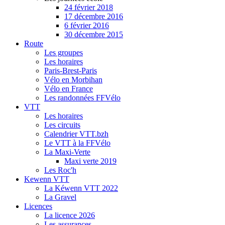
24 février 2018
17 décembre 2016
6 février 2016
30 décembre 2015
Route
Les groupes
Les horaires
Paris-Brest-Paris
Vélo en Morbihan
Vélo en France
Les randonnées FFVélo
VTT
Les horaires
Les circuits
Calendrier VTT.bzh
Le VTT à la FFVélo
La Maxi-Verte
Maxi verte 2019
Les Roc'h
Kewenn VTT
La Kéwenn VTT 2022
La Gravel
Licences
La licence 2026
Les assurances