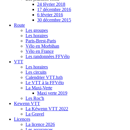
24 février 2018
17 décembre 2016
6 février 2016
30 décembre 2015
Route
Les groupes
Les horaires
Paris-Brest-Paris
Vélo en Morbihan
Vélo en France
Les randonnées FFVélo
VTT
Les horaires
Les circuits
Calendrier VTT.bzh
Le VTT à la FFVélo
La Maxi-Verte
Maxi verte 2019
Les Roc'h
Kewenn VTT
La Kéwenn VTT 2022
La Gravel
Licences
La licence 2026
Les assurances